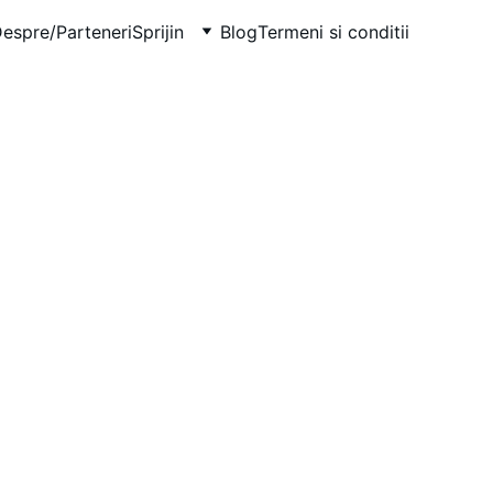
espre/Parteneri
Sprijin
Blog
Termeni si conditii
 grija 
 Grupul de Suport 
ători”
hologi
lți aparținători
gere