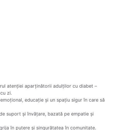
ul atenției aparținătorii adulților cu diabet – 
cu zi.
 emoțional, educație și un spațiu sigur în care să 
de suport și învățare, bazată pe empatie și 
ija în putere și singurătatea în comunitate.